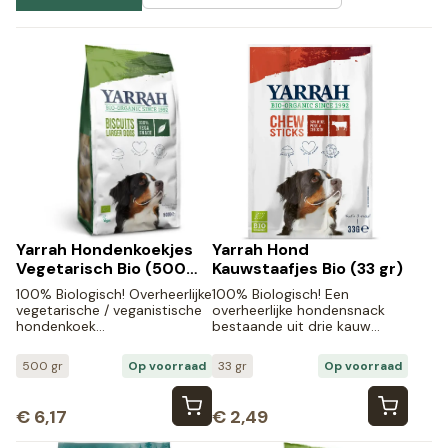
Yarrah Hondenkoekjes
Yarrah Hond
Vegetarisch Bio (500
Kauwstaafjes Bio (33 gr)
gr)
100% Biologisch! Overheerlijke
100% Biologisch! Een
vegetarische / veganistische
overheerlijke hondensnack
hondenkoek…
bestaande uit drie kauw…
500 gr
Op voorraad
33 gr
Op voorraad
€
6,17
€
2,49