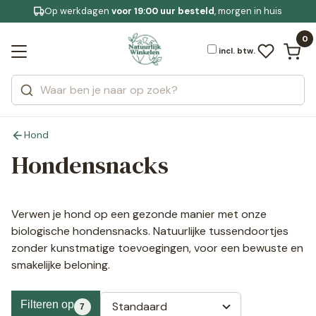
Op werkdagen
Gratis bezorging
voor 19:00 uur besteld
Jouw
bewuste leefstijl
vanaf € 59,99
, morgen in huis
Bekijk alle resultaten
Zoeken
0
Categorieën
Merken
incl. btw.
Hond
Hondensnacks
Verwen je hond op een gezonde manier met onze
biologische hondensnacks. Natuurlijke tussendoortjes
zonder kunstmatige toevoegingen, voor een bewuste en
smakelijke beloning.
Filteren op
Standaard
7