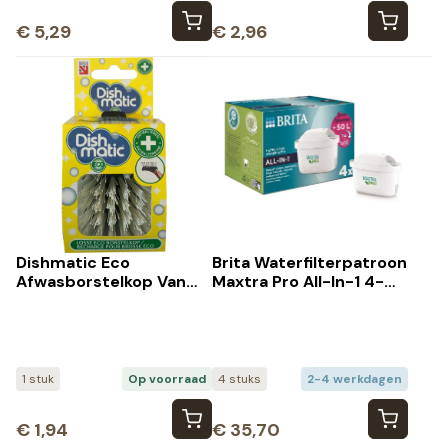
€
5,29
€
2,96
Dishmatic Eco
Brita Waterfilterpatroon
Afwasborstelkop Van
Maxtra Pro All-In-1 4-
99% Gerecyled Plastic
Pack (4 stuks)
En Borstelhare (1 stuk)
1 stuk
Op voorraad
4 stuks
2-4 werkdagen
€
1,94
€
35,70