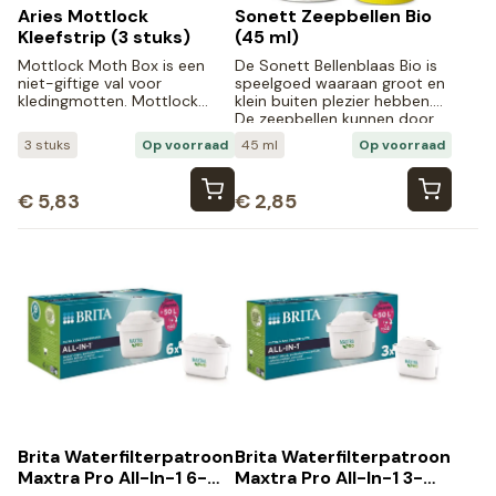
Aries Mottlock
Sonett Zeepbellen Bio
Kleefstrip (3 stuks)
(45 ml)
Mottlock Moth Box is een
De Sonett Bellenblaas Bio is
niet-giftige val voor
speelgoed waaraan groot en
kledingmotten. Mottlock…
klein buiten plezier hebben.
De zeepbellen kunnen door
drie blaasringen van
3 stuks
Op voorraad
45 ml
Op voorraad
verschillende grootte
geblazen worden.
€
5,83
€
2,85
Brita Waterfilterpatroon
Brita Waterfilterpatroon
Maxtra Pro All-In-1 6-
Maxtra Pro All-In-1 3-