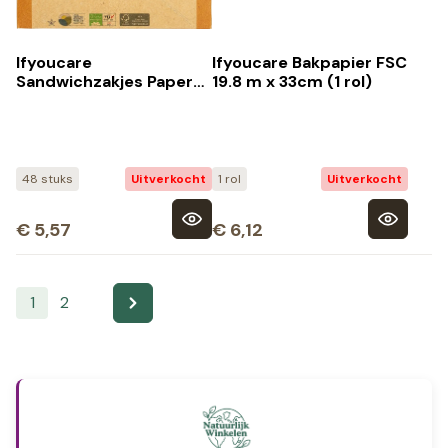
Ifyoucare
Ifyoucare Bakpapier FSC
Sandwichzakjes Paper
19.8 m x 33cm (1 rol)
Gerecy Cl)Ed (48 stuks)
48 stuks
Uitverkocht
1 rol
Uitverkocht
€
5,57
€
6,12
1
2