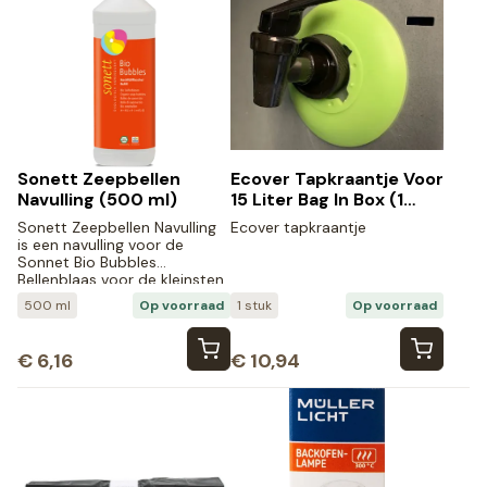
Sonett Zeepbellen
Ecover Tapkraantje Voor
Navulling (500 ml)
15 Liter Bag In Box (1
stuk)
Sonett Zeepbellen Navulling
Ecover tapkraantje
is een navulling voor de
Sonnet Bio Bubbles
Bellenblaas voor de kleinsten,
zonder de chemische
500 ml
Op voorraad
1 stuk
Op voorraad
toevoegingen van de
reguliere variant.
€
6,16
€
10,94