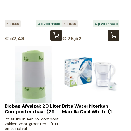
Pack (6 stuks)
Pack (3 stuks)
6 stuks
Op voorraad
3 stuks
Op voorraad
€
52,48
€
28,52
Biobag Afvalzak 20 Liter
Brita Waterfilterkan
Composteerbaar (25
Marella Cool Wh Ite (1
stuks)
stuk)
25 stuks in een rol compost
zakken voor groenten-, fruit-
en tuinafval…