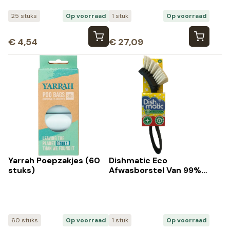
25 stuks
Op voorraad
1 stuk
Op voorraad
€
4,54
€
27,09
Yarrah Poepzakjes (60
Dishmatic Eco
stuks)
Afwasborstel Van 99%
Gerecycled Plastic En
Borstelharen (1 stuk)
60 stuks
Op voorraad
1 stuk
Op voorraad