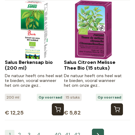
Salus Berkensap bio
Salus Citroen Melisse
(200 ml)
Thee Bio (15 stuks)
De natuur heeft ons heel wat
De natuur heeft ons heel wat
te bieden, vooral wanneer
te bieden, vooral wanneer
het om onze gez…
het om onze gez…
200 ml
Op voorraad
15 stuks
Op voorraad
€
12,25
€
5,82
1
2
3
4
…
40
41
42