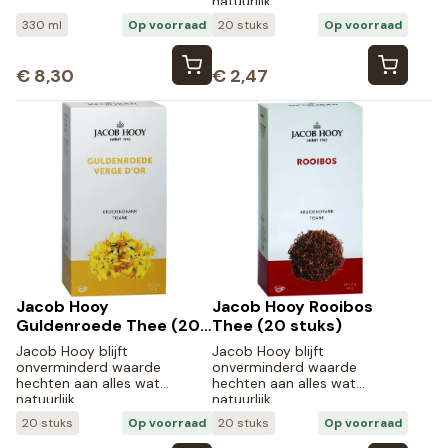
natuurlijk…
330 ml
Op voorraad
20 stuks
Op voorraad
€
8,30
€
2,47
Jacob Hooy
Jacob Hooy Rooibos
Guldenroede Thee (20
Thee (20 stuks)
stuks)
Jacob Hooy blijft
Jacob Hooy blijft
onverminderd waarde
onverminderd waarde
hechten aan alles wat
hechten aan alles wat
natuurlijk…
natuurlijk…
20 stuks
Op voorraad
20 stuks
Op voorraad