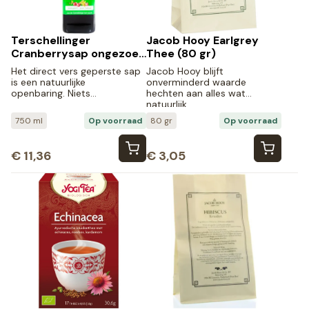
Terschellinger
Jacob Hooy Earlgrey
Cranberrysap ongezoet
Thee (80 gr)
bio (750 ml)
Het direct vers geperste sap
Jacob Hooy blijft
is een natuurlijke
onverminderd waarde
openbaring. Niets…
hechten aan alles wat
natuurlijk…
750 ml
Op voorraad
80 gr
Op voorraad
€
11,36
€
3,05