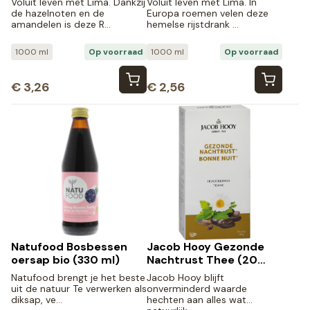
Voluit leven met Lima. Dankzij
Voluit leven met Lima. In
de hazelnoten en de
Europa roemen velen deze
amandelen is deze R…
hemelse rijstdrank …
1000 ml
Op voorraad
1000 ml
Op voorraad
€
3,26
€
2,56
Natufood Bosbessen
Jacob Hooy Gezonde
oersap bio (330 ml)
Nachtrust Thee (20
stuks)
Natufood brengt je het beste
Jacob Hooy blijft
uit de natuur Te verwerken als
onverminderd waarde
diksap, ve…
hechten aan alles wat