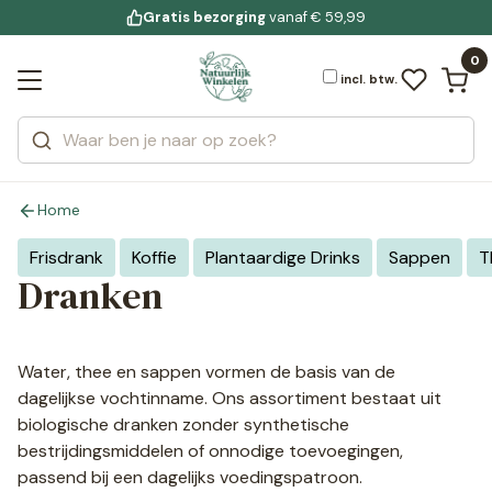
Gratis bezorging
voor 19:00 uur besteld
Jouw
bewuste leefstijl
vanaf € 59,99
Bekijk alle resultaten
Zoeken
0
Categorieën
Merken
incl. btw.
Home
Frisdrank
Koffie
Plantaardige Drinks
Sappen
T
Dranken
Water, thee en sappen vormen de basis van de
dagelijkse vochtinname. Ons assortiment bestaat uit
biologische dranken zonder synthetische
bestrijdingsmiddelen of onnodige toevoegingen,
passend bij een dagelijks voedingspatroon.