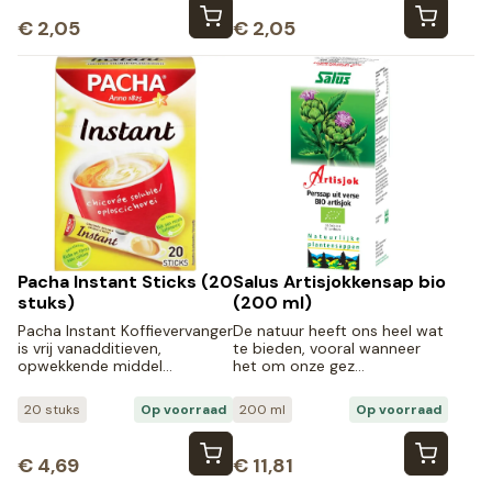
€
2,05
€
2,05
Pacha Instant Sticks (20
Salus Artisjokkensap bio
stuks)
(200 ml)
Pacha Instant Koffievervanger
De natuur heeft ons heel wat
is vrij vanadditieven,
te bieden, vooral wanneer
opwekkende middel…
het om onze gez…
20 stuks
Op voorraad
200 ml
Op voorraad
€
4,69
€
11,81