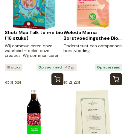
Shoti Maa Talk to me bio
Weleda Mama
(16 stuks)
Borstvoedingsthee Bio
(40 gr)
Wij communiceren onze
Ondersteunt een ontspannen
waarheid – delen onze
borstvoeding
creaties. Wij communiceren…
16 stuks
Op voorraad
40 gr
Op voorraad
€
3,38
€
4,43