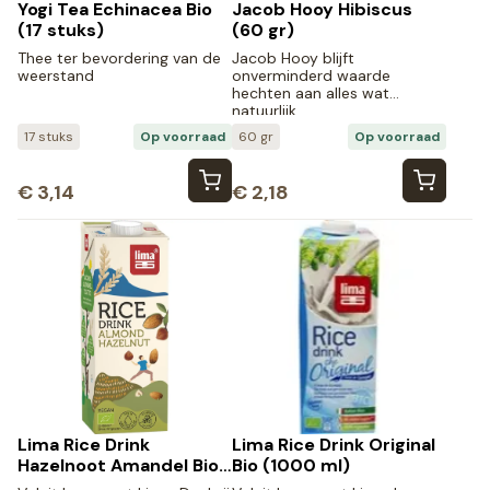
Yogi Tea Echinacea Bio
Jacob Hooy Hibiscus
(17 stuks)
(60 gr)
Thee ter bevordering van de
Jacob Hooy blijft
weerstand
onverminderd waarde
hechten aan alles wat
natuurlijk…
17 stuks
Op voorraad
60 gr
Op voorraad
€
3,14
€
2,18
Lima Rice Drink
Lima Rice Drink Original
Hazelnoot Amandel Bio
Bio (1000 ml)
(1000 ml)