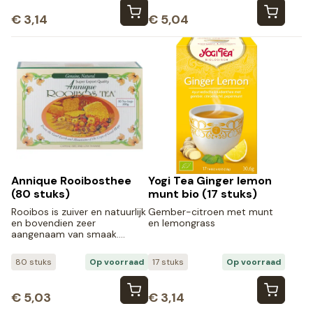
€
3,14
€
5,04
Annique Rooibosthee
Yogi Tea Ginger lemon
(80 stuks)
munt bio (17 stuks)
Rooibos is zuiver en natuurlijk
Gember-citroen met munt
en bovendien zeer
en lemongrass
aangenaam van smaak….
80 stuks
Op voorraad
17 stuks
Op voorraad
€
5,03
€
3,14