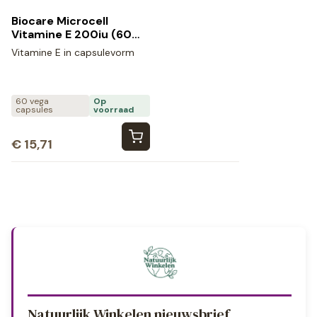
Biocare Microcell
Vitamine E 200iu (60
vega capsules)
Vitamine E in capsulevorm
60 vega
Op
capsules
voorraad
€
15,71
Natuurlijk Winkelen nieuwsbrief