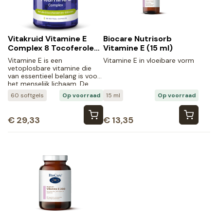
Vitakruid Vitamine E
Biocare Nutrisorb
Complex 8 Tocoferolen
Vitamine E (15 ml)
en -Triënolen (60
Vitamine E is een
Vitamine E in vloeibare vorm
softgels)
vetoplosbare vitamine die
van essentieel belang is voor
het menselijk lichaam. De
vitamine komt vooral voor in
60 softgels
Op voorraad
15 ml
Op voorraad
plantaardige oliën, noten,
zaden en groene
bladgroenten en kan niet
€
29,33
€
13,35
door het lichaam zelf worden
aangemaakt.