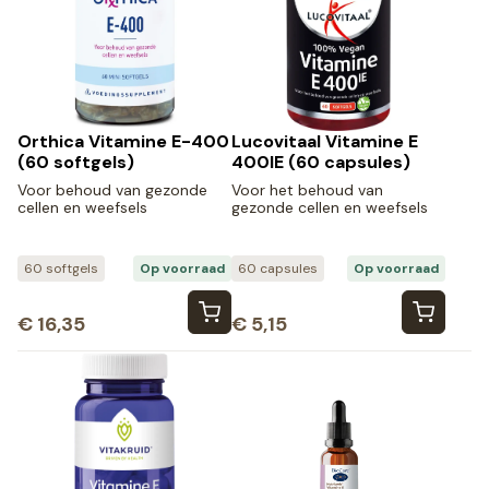
Orthica Vitamine E-400
Lucovitaal Vitamine E
(60 softgels)
400IE (60 capsules)
Voor behoud van gezonde
Voor het behoud van
cellen en weefsels
gezonde cellen en weefsels
60 softgels
Op voorraad
60 capsules
Op voorraad
€
16,35
€
5,15