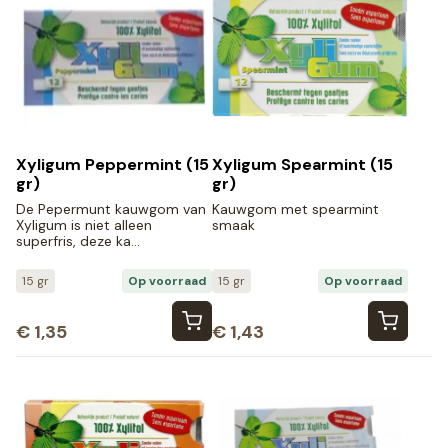
Xyligum Peppermint (15
Xyligum Spearmint (15
gr)
gr)
De Pepermunt kauwgom van
Kauwgom met spearmint
Xyligum is niet alleen
smaak
superfris, deze ka…
15 gr
Op voorraad
15 gr
Op voorraad
€
1,35
€
1,43