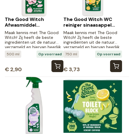
The Good Witch
The Good Witch WC
Afwasmiddel
reiniger sinaasappel
kersenbloesem vanille
jasmijn (750 ml)
Maak kennis met The Good
Maak kennis met The Good
(500 ml)
Witch! Zij heeft de beste
Witch! Zij heeft de beste
ingrediënten uit de natuur
ingrediënten uit de natuur
verzameld en hiervan heerlijk
verzameld en hiervan heerlijk
ruikende, natuurlijke
ruikende, natuurlijke
500 ml
Op voorraad
750 ml
Op voorraad
schoonmaakmiddelen
schoonmaakmiddelen
gemaakt.
gemaakt.
€
2,90
€
3,73