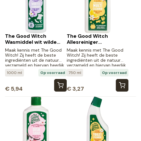
The Good Witch
The Good Witch
Wasmiddel wit wilde
Allesreiniger
viooltjes (1000 ml)
sinaasappel jasmijn
Maak kennis met The Good
Maak kennis met The Good
(750 ml)
Witch! Zij heeft de beste
Witch! Zij heeft de beste
ingrediënten uit de natuur
ingrediënten uit de natuur
verzameld en hiervan heerlijk
verzameld en hiervan heerlijk
ruikende, natuurlijke
ruikende, natuurlijke
1000 ml
Op voorraad
750 ml
Op voorraad
schoonmaakmiddelen
schoonmaakmiddelen
gemaakt.
gemaakt.
€
5,94
€
3,27