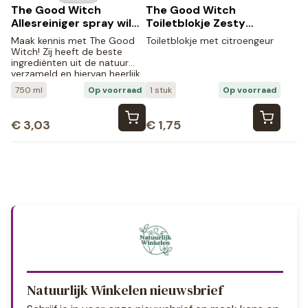
The Good Witch
The Good Witch
Allesreiniger spray wilde
Toiletblokje Zesty
viooltjes (750 ml)
Lemon
Maak kennis met The Good
Toiletblokje met citroengeur
Witch! Zij heeft de beste
ingrediënten uit de natuur
verzameld en hiervan heerlijk
ruikende, natuurlijke
750 ml
Op voorraad
1 stuk
Op voorraad
schoonmaakmiddelen
gemaakt.
€
3,03
€
1,75
Natuurlijk Winkelen nieuwsbrief