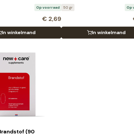
Op voorraad
50 gr
Op 
€
2,69
In winkelmand
In winkelmand
Brandstof (90