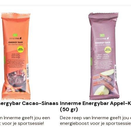
nergybar Cacao-Sinaas
Innerme Energybar Appel-
(50 gr)
n Innerme geeft jou een
Deze reep van Innerme geeft jou
 voor je sportsessie!
energieboost voor je sportsessie