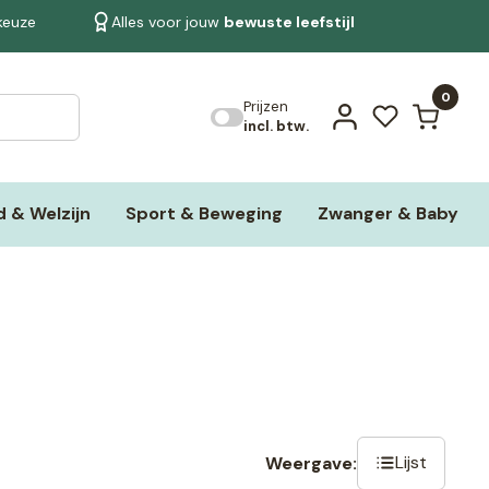
 keuze
Alles voor jouw
bewuste leefstijl
Bekijk alle resultaten
0
Prijzen
incl. btw.
 & Welzijn
Sport & Beweging
Zwanger & Baby
Lijst
Weergave: