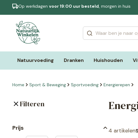
Op werkdagen
voor 19:00 uur besteld
, morgen in huis
Categorieën
Merken
Natuurvoeding
Dranken
Huishouden
V
Home
Sport & Beweging
Sportvoeding
Energierepen
Energ
Filteren
Prijs
4 artikelen