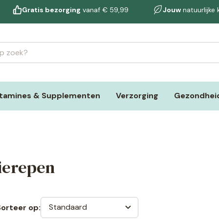
Gratis bezorging
vanaf € 59,99
Jouw
natuurlijke
itamines & Supplementen
Verzorging
Gezondheid
ierepen
Standaard
Sorteer op: