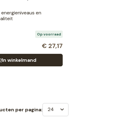
energieniveaus en
aliteit
Op voorraad
€
27,17
In winkelmand
24
ucten per pagina: