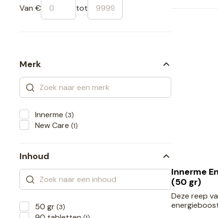
Van €
tot
Merk
Innerme
(3)
New Care
(1)
Inhoud
Innerme E
(50 gr)
Deze reep va
energieboost
50 gr
(3)
90 tabletten
(1)