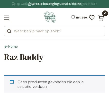
Op werkdagen
Gratis bezorging
voor 19:00 uur besteld
Jouw
bewuste leefstijl
vanaf € 59,99
, morgen in huis
Bekijk alle resultaten
Zoeken
0
Categorieën
Merken
incl. btw.
Home
Raz Buddy
Geen producten gevonden die aan je
selectie voldoen.