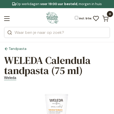
Op werkdagen
Gratis bezorging
voor 19:00 uur besteld
Jouw
bewuste leefstijl
, morgen in huis
Bekijk alle resultaten
Zoeken
0
Categorieën
Merken
incl. btw.
Tandpasta
WELEDA Calendula
tandpasta (75 ml)
Weleda