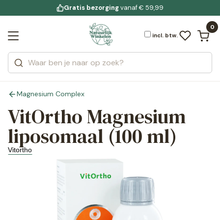
Gratis bezorging
voor 19:00 uur besteld
Jouw
bewuste leefstijl
vanaf € 59,99
Bekijk alle resultaten
Zoeken
0
Categorieën
Merken
incl. btw.
Magnesium Complex
VitOrtho Magnesium
liposomaal (100 ml)
Vitortho