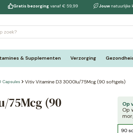
Gratis bezorging
vanaf € 59,99
Jouw
natuurlijke
itamines & Supplementen
Verzorging
Gezondheid
Vitiv Vitamine D3 3000Iu/75Mcg (90 softgels)
D Capsules
Iu/75Mcg (90
Op 
Op w
morg
90 so