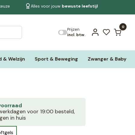
 keuze
Alles voor jouw
bewuste leefstijl
Bekijk alle resultaten
0
Prijzen
incl. btw.
 & Welzijn
Sport & Beweging
Zwanger & Baby
voorraad
erkdagen voor 19:00 besteld,
en in huis
ftgels