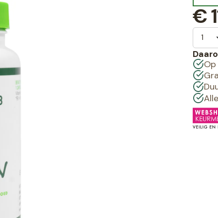
€
1
Daaro
Op 
Gra
Duu
All