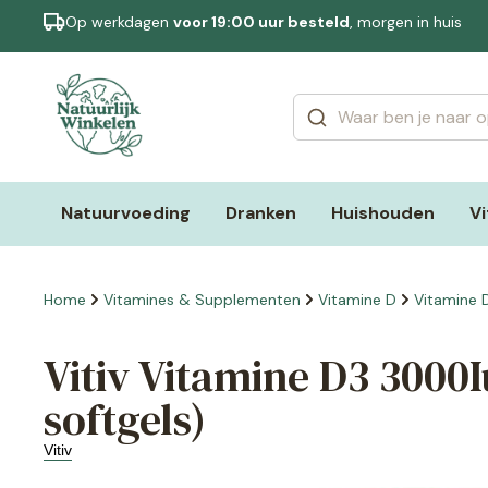
Op werkdagen
voor 19:00 uur besteld
, morgen in huis
Categorieën
Merken
Natuurvoeding
Dranken
Huishouden
V
Home
Vitamines & Supplementen
Vitamine D
Vitamine 
Vitiv Vitamine D3 3000
softgels)
Vitiv