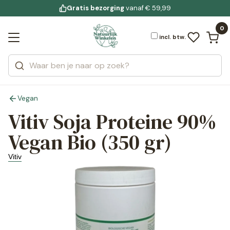
Gratis bezorging
voor 19:00 uur besteld
Jouw
bewuste leefstijl
vanaf € 59,99
Bekijk alle resultaten
Zoeken
0
Categorieën
Merken
incl. btw.
Vegan
Vitiv Soja Proteine 90%
Vegan Bio (350 gr)
Vitiv