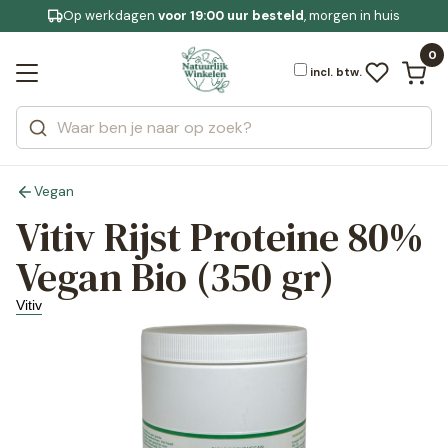
Op werkdagen
Gratis bezorging
voor 19:00 uur besteld
Jouw
bewuste leefstijl
, morgen in huis
Bekijk alle resultaten
Zoeken
0
Categorieën
Merken
incl. btw.
Vegan
Vitiv Rijst Proteine 80%
Vegan Bio (350 gr)
Vitiv