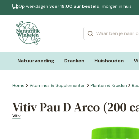
Op werkdagen
voor 19:00 uur besteld
, morgen in huis
Categorieën
Merken
Natuurvoeding
Dranken
Huishouden
V
Home
Vitamines & Supplementen
Planten & Kruiden
Ba
Vitiv Pau D Arco (200 c
Vitiv