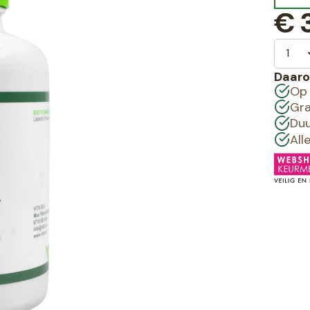
€
3
Daaro
Op 
Gra
Duu
All