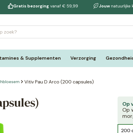
Gratis bezorging
vanaf € 59,99
Jouw
natuurlijke
itamines & Supplementen
Verzorging
Gezondheid
Vitiv Pau D Arco (200 capsules)
chbloesem
apsules)
Op 
Op w
morg
200 