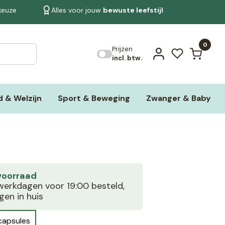
 keuze
Alles voor jouw
bewuste leefstijl
Bekijk alle resultaten
0
Prijzen
incl. btw.
 & Welzijn
Sport & Beweging
Zwanger & Baby
voorraad
erkdagen voor 19:00 besteld,
en in huis
capsules