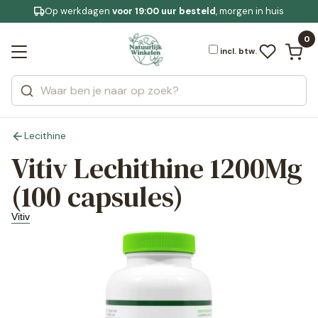
Op werkdagen
Gratis bezorging
voor 19:00 uur besteld
Jouw
bewuste leefstijl
, morgen in huis
Bekijk alle resultaten
Zoeken
0
Categorieën
Merken
incl. btw.
Lecithine
Vitiv Lechithine 1200Mg
(100 capsules)
Vitiv