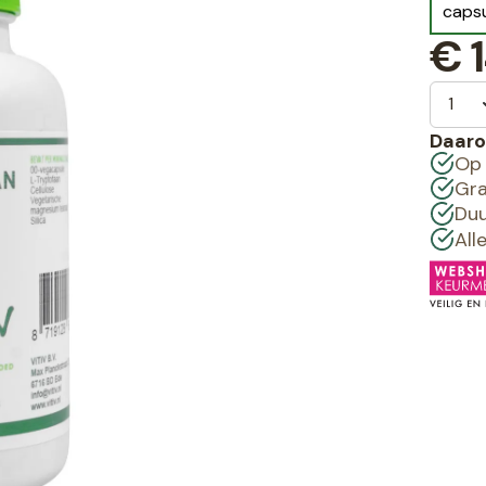
caps
€
1
Daaro
Op 
Gra
Duu
All