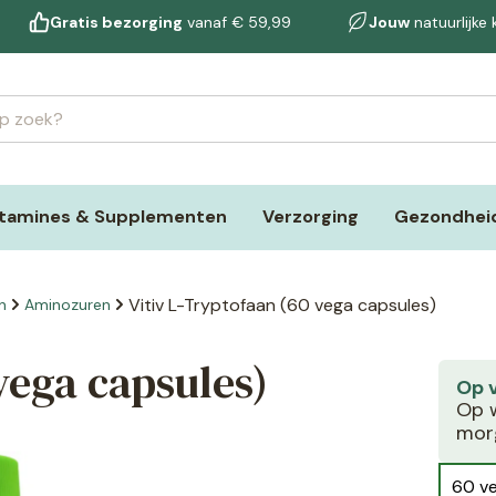
Gratis bezorging
vanaf € 59,99
Jouw
natuurlijke
itamines & Supplementen
Verzorging
Gezondheid
Vitiv L-Tryptofaan (60 vega capsules)
n
Aminozuren
vega capsules)
Op 
Op w
morg
60 v