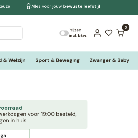
 keuze
Alles voor jouw
bewuste leefstijl
Bekijk alle resultaten
0
Prijzen
incl. btw.
 & Welzijn
Sport & Beweging
Zwanger & Baby
voorraad
erkdagen voor 19:00 besteld,
en in huis
ega