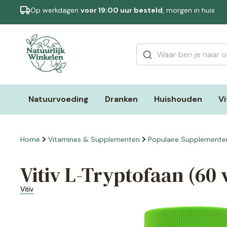
Op werkdagen
voor 19:00 uur besteld
, morgen in huis
Categorieën
Merken
Natuurvoeding
Dranken
Huishouden
V
Home
Vitamines & Supplementen
Populaire Supplemente
Vitiv L-Tryptofaan (60 
Vitiv