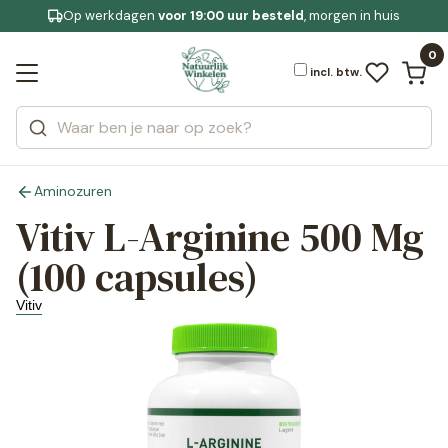
Op werkdagen
Gratis bezorging
voor 19:00 uur besteld
Jouw
bewuste leefstijl
, morgen in huis
Bekijk alle resultaten
Zoeken
0
Categorieën
Merken
incl. btw.
Aminozuren
Vitiv L-Arginine 500 Mg
(100 capsules)
Vitiv