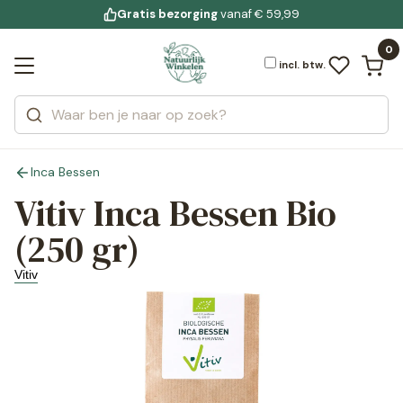
Gratis bezorging
voor 19:00 uur besteld
Jouw
bewuste leefstijl
vanaf € 59,99
Bekijk alle resultaten
Zoeken
0
Categorieën
Merken
incl. btw.
Inca Bessen
Vitiv Inca Bessen Bio
(250 gr)
Vitiv