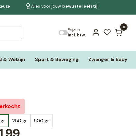
 keuze
Alles voor jouw
bewuste leefstijl
Bekijk alle resultaten
0
Prijzen
incl. btw.
 & Welzijn
Sport & Beweging
Zwanger & Baby
verkocht
 gr
250 gr
500 gr
1,99