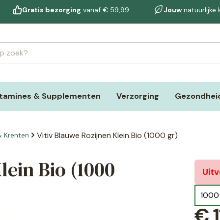
Gratis bezorging
vanaf € 59,99
Jouw
natuurlijke
itamines & Supplementen
Verzorging
Gezondheid
Vitiv Blauwe Rozijnen Klein Bio (1000 gr)
& Krenten
lein Bio (1000
Uit
1000
€
1