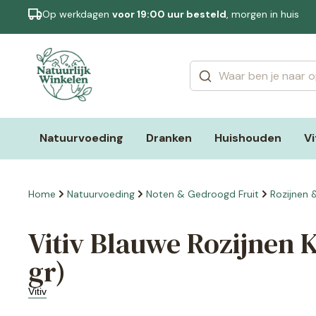
Op werkdagen
voor 19:00 uur besteld
, morgen in huis
Categorieën
Merken
Natuurvoeding
Dranken
Huishouden
V
Home
Natuurvoeding
Noten & Gedroogd Fruit
Rozijnen 
Vitiv Blauwe Rozijnen K
gr)
Vitiv