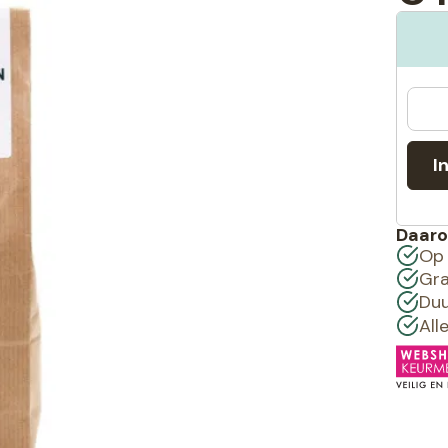
I
Daaro
Op 
Gra
Duu
All