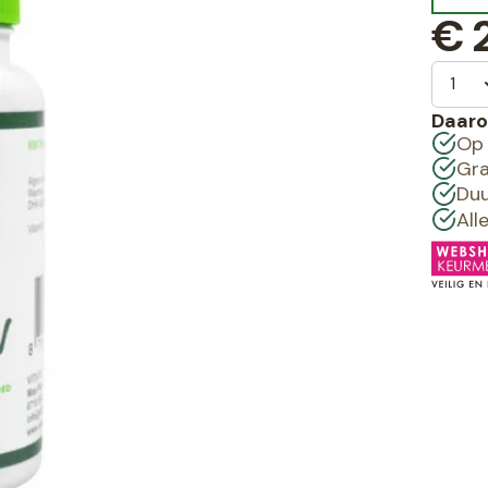
€
2
Daaro
Op 
Gra
Duu
All