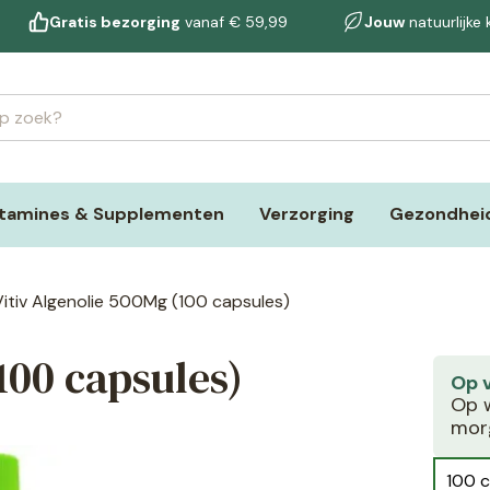
Gratis bezorging
vanaf € 59,99
Jouw
natuurlijke
itamines & Supplementen
Verzorging
Gezondheid
Vitiv Algenolie 500Mg (100 capsules)
100 capsules)
Op 
Op w
morg
100 c