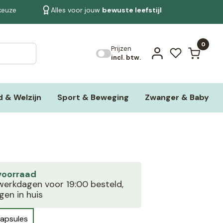
 keuze
Alles voor jouw
bewuste leefstijl
Bekijk alle resultaten
0
Prijzen
incl. btw.
 & Welzijn
Sport & Beweging
Zwanger & Baby
voorraad
erkdagen voor 19:00 besteld,
en in huis
apsules