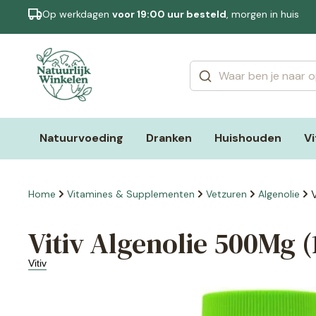
Op werkdagen
voor 19:00 uur besteld
, morgen in huis
Categorieën
Merken
Natuurvoeding
Dranken
Huishouden
V
Home
Vitamines & Supplementen
Vetzuren
Algenolie
Vitiv Algenolie 500Mg (
Vitiv