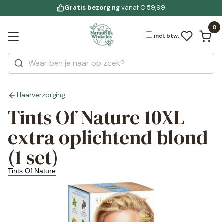
Gratis bezorging
voor 19:00 uur besteld
Jouw
bewuste leefstijl
vanaf € 59,99
Bekijk alle resultaten
Zoeken
0
Categorieën
Merken
incl. btw.
Haarverzorging
Tints Of Nature 10XL
extra oplichtend blond
(1 set)
Tints Of Nature