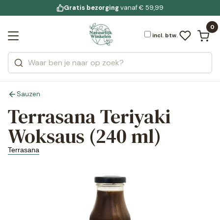
Gratis bezorging
voor 19:00 uur besteld
Jouw
bewuste leefstijl
vanaf € 59,99
Bekijk alle resultaten
Zoeken
0
Categorieën
Merken
incl. btw.
Sauzen
Terrasana Teriyaki
Woksaus (240 ml)
Terrasana