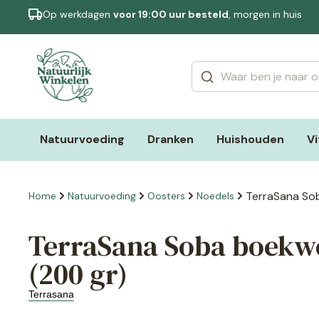
Op werkdagen
voor 19:00 uur besteld
, morgen in huis
Categorieën
Merken
Natuurvoeding
Dranken
Huishouden
V
TerraSana So
Home
Natuurvoeding
Oosters
Noedels
TerraSana Soba boekwe
(200 gr)
Terrasana