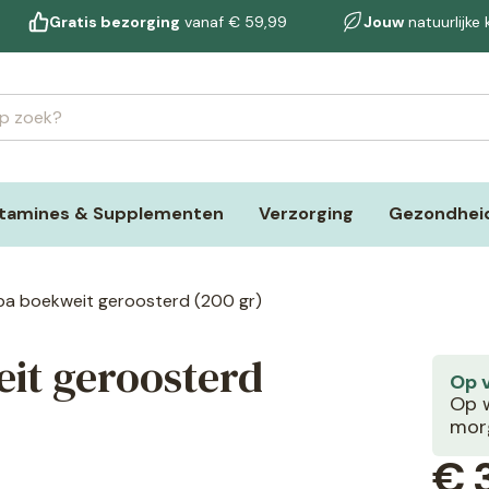
Gratis bezorging
vanaf € 59,99
Jouw
natuurlijke
itamines & Supplementen
Verzorging
Gezondheid
ba boekweit geroosterd (200 gr)
it geroosterd
Op 
Op w
morg
€
3