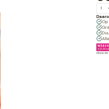
Daaro
Op 
Gra
Duu
All