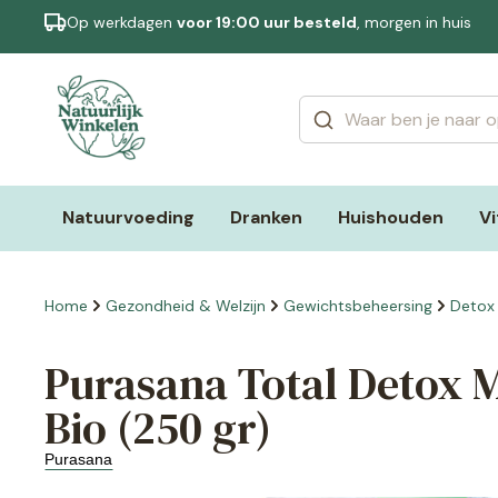
Op werkdagen
voor 19:00 uur besteld
, morgen in huis
Categorieën
Merken
Natuurvoeding
Dranken
Huishouden
V
Home
Gezondheid & Welzijn
Gewichtsbeheersing
Detox 
Purasana Total Detox M
Bio (250 gr)
Purasana