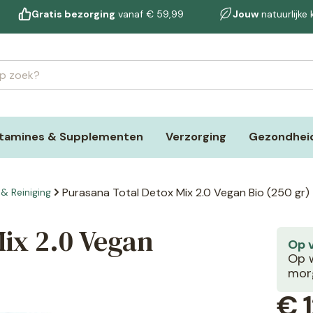
Gratis bezorging
vanaf € 59,99
Jouw
natuurlijke
itamines & Supplementen
Verzorging
Gezondheid
Purasana Total Detox Mix 2.0 Vegan Bio (250 gr)
& Reiniging
ix 2.0 Vegan
Op 
Op w
morg
€
1