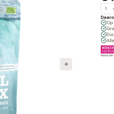
Daaro
Op 
Gra
Duu
All