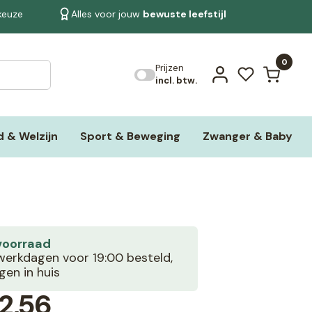
 keuze
Alles voor jouw
bewuste leefstijl
Bekijk alle resultaten
0
Prijzen
incl. btw.
 & Welzijn
Sport & Beweging
Zwanger & Baby
voorraad
erkdagen voor 19:00 besteld,
en in huis
2,56