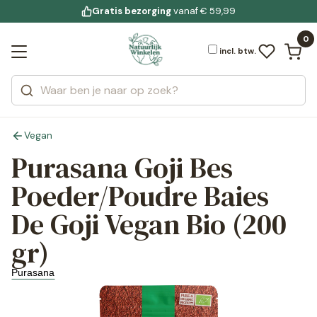
Gratis bezorging
voor 19:00 uur besteld
Jouw
natuurlijke keuze
bewuste leefstijl
vanaf € 59,99
Bekijk alle resultaten
Zoeken
0
Categorieën
Merken
incl. btw.
Vegan
Purasana Goji Bes
Poeder/Poudre Baies
De Goji Vegan Bio (200
gr)
Purasana