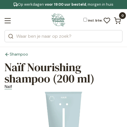
Op werkdagen
Gratis bezorging
voor 19:00 uur besteld
Jouw
bewuste leefstijl
, morgen in huis
Bekijk alle resultaten
Zoeken
0
Categorieën
Merken
incl. btw.
Shampoo
Naïf Nourishing
shampoo (200 ml)
Naïf