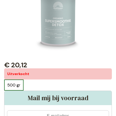
€
20,12
Uitverkocht
500 gr
Mail mij bij voorraad