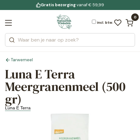
Gratis bezorging
voor 19:00 uur besteld
Jouw
bewuste leefstijl
vanaf € 59,99
Bekijk alle resultaten
Zoeken
0
Categorieën
Merken
incl. btw.
Tarwemeel
Luna E Terra
Meergranenmeel (500
gr)
Luna E Terra