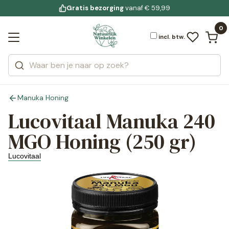
Gratis bezorging
voor 19:00 uur besteld
Jouw
bewuste leefstijl
vanaf € 59,99
Bekijk alle resultaten
Zoeken
0
Categorieën
Merken
incl. btw.
Manuka Honing
Lucovitaal Manuka 240
MGO Honing (250 gr)
Lucovitaal