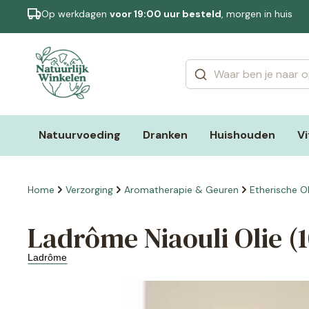
Op werkdagen
voor 19:00 uur besteld
, morgen in huis
Categorieën
Merken
Natuurvoeding
Dranken
Huishouden
V
Home
Verzorging
Aromatherapie & Geuren
Etherische Ol
Ladrôme Niaouli Olie (
Ladrôme