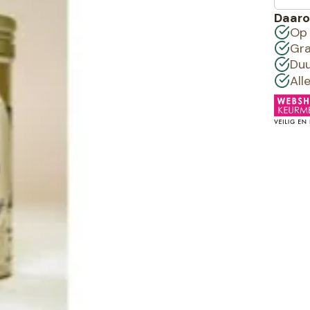
Daaro
Op 
Gra
Duu
All