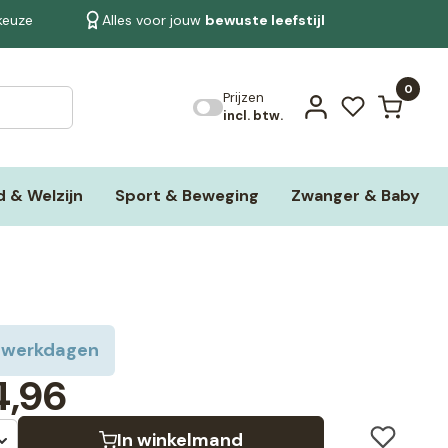
 keuze
Alles voor jouw
bewuste leefstijl
Bekijk alle resultaten
0
Prijzen
incl. btw.
 & Welzijn
Sport & Beweging
Zwanger & Baby
 werkdagen
4,96
In winkelmand