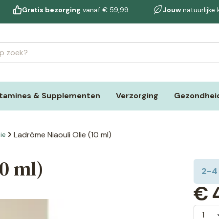
Gratis bezorging
vanaf € 59,99
Jouw
natuurlijke
itamines & Supplementen
Verzorging
Gezondheid
Ladrôme Niaouli Olie (10 ml)
ie
10 ml)
2-4
€