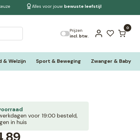
 keuze
Alles voor jouw
bewuste leefstijl
Bekijk alle resultaten
0
Prijzen
incl. btw.
 & Welzijn
Sport & Beweging
Zwanger & Baby
voorraad
erkdagen voor 19:00 besteld,
en in huis
,89