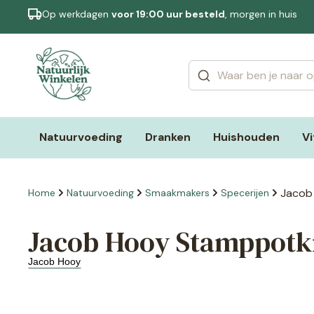
Op werkdagen
voor 19:00 uur besteld
, morgen in huis
Categorieën
Merken
Natuurvoeding
Dranken
Huishouden
V
Jacob
Home
Natuurvoeding
Smaakmakers
Specerijen
Jacob Hooy Stamppotkr
Jacob Hooy