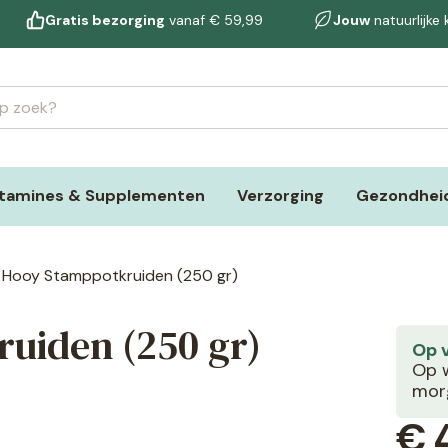
Gratis bezorging
vanaf € 59,99
Jouw
natuurlijke
itamines & Supplementen
Verzorging
Gezondheid
 Hooy Stamppotkruiden (250 gr)
uiden (250 gr)
Op 
Op w
morg
€
4