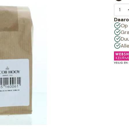
Daaro
Op 
Gra
Duu
All