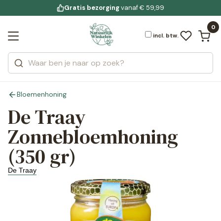
Gratis bezorging
voor 19:00 uur besteld
Jouw
bewuste leefstijl
vanaf € 59,99
Bekijk alle resultaten
Zoeken
0
Categorieën
Merken
incl. btw.
Bloemenhoning
De Traay
Zonnebloemhoning
(350 gr)
De Traay