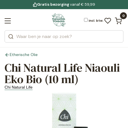
Gratis bezorging
voor 19:00 uur besteld
Jouw
bewuste leefstijl
vanaf € 59,99
Bekijk alle resultaten
Zoeken
0
Categorieën
Merken
incl. btw.
Etherische Olie
Chi Natural Life Niaouli
Eko Bio (10 ml)
Chi Natural Life