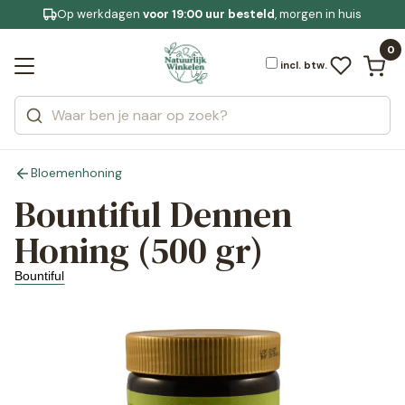
Op werkdagen
Gratis bezorging
voor 19:00 uur besteld
Jouw
bewuste leefstijl
, morgen in huis
Bekijk alle resultaten
Zoeken
0
Categorieën
Merken
incl. btw.
Bloemenhoning
Bountiful Dennen
Honing (500 gr)
Bountiful