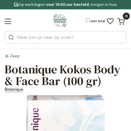
Op werkdagen
Gratis bezorging
voor 19:00 uur besteld
Jouw
bewuste leefstijl
, morgen in huis
Bekijk alle resultaten
Zoeken
0
Categorieën
Merken
incl. btw.
Zeep
Botanique Kokos Body
& Face Bar (100 gr)
Botanique