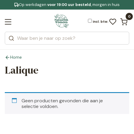
Op werkdagen
Gratis bezorging
voor 19:00 uur besteld
Jouw
bewuste leefstijl
, morgen in huis
Bekijk alle resultaten
Zoeken
0
Categorieën
Merken
incl. btw.
Home
Lalique
Geen producten gevonden die aan je
selectie voldoen.