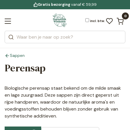
Gratis bezorging
voor 19:00 uur besteld
Jouw
bewuste leefstijl
vanaf € 59,99
Bekijk alle resultaten
Zoeken
0
Categorieën
Merken
incl. btw.
Sappen
Perensap
Biologische perensap staat bekend om de milde smaak
en lage zuurgraad. Deze sappen zijn direct geperst uit
rijpe handperen, waardoor de natuurlijke aroma's en
voedingsstoffen behouden blijven zonder gebruik van
synthetische additieven.