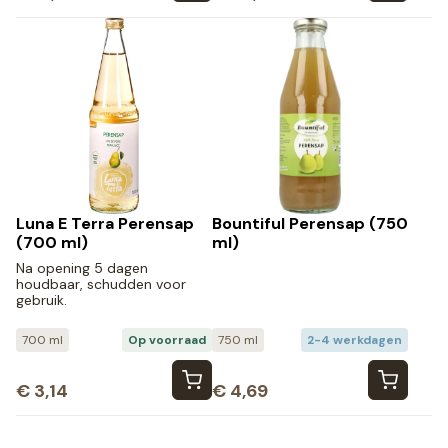
Luna E Terra Perensap
Bountiful Perensap (750
(700 ml)
ml)
Na opening 5 dagen
houdbaar, schudden voor
gebruik.
700 ml
Op voorraad
750 ml
2-4 werkdagen
€
3,14
€
4,69