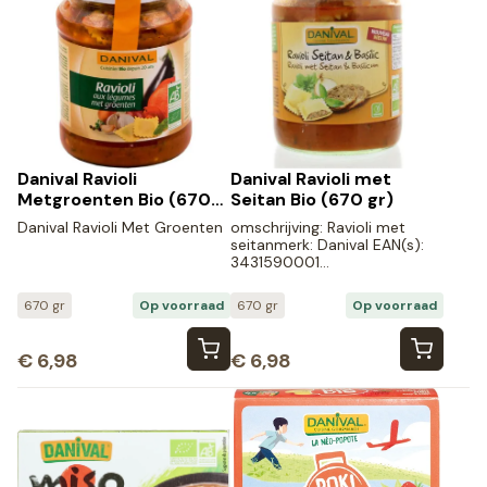
Danival Ravioli
Danival Ravioli met
Metgroenten Bio (670
Seitan Bio (670 gr)
gr)
Danival Ravioli Met Groenten
omschrijving: Ravioli met
seitanmerk: Danival EAN(s):
3431590001…
670 gr
Op voorraad
670 gr
Op voorraad
€
6,98
€
6,98