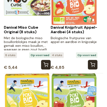
Danival Miso Cube
Danival Knijpfruit Appel-
Original (8 stuks)
Aardbei (4 stuks)
Met de biologische miso
Biologische fruitpuree van
bouillonblokjes maak je met
appel en aardbei in knijpzakje
gemak een miso bouillon,
waaraan je geen zout hoeft
toe te voegen.
8 stuks
Op voorraad
4 stuks
Op voorraad
€
5,44
€
4,85