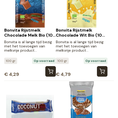
Bonvita Rijstmelk
Bonvita Rijstmelk
Chocolade Melk Bio (100
Chocolade Wit Bio (100
gr)
gr)
Bonvita is al lange tijd bezig
Bonvita is al lange tijd bezig
met het toevoegen van
met het toevoegen van
melkvrije product…
melkvrije product…
100 gr
Op voorraad
100 gr
Op voorraad
€
4,29
€
4,79