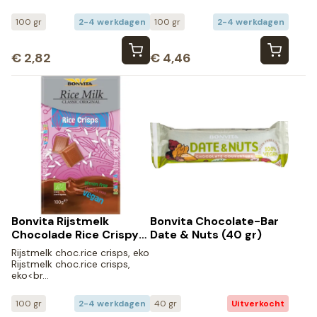
100 gr
2-4 werkdagen
100 gr
2-4 werkdagen
€
2,82
€
4,46
Bonvita Rijstmelk
Bonvita Chocolate-Bar
Chocolade Rice Crispy
Date & Nuts (40 gr)
Bio (100 gr)
Rijstmelk choc.rice crisps, eko
Rijstmelk choc.rice crisps,
eko<br…
100 gr
2-4 werkdagen
40 gr
Uitverkocht