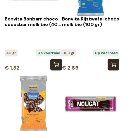
Bonvita Bonbarr choco
Bonvita Rijstwafel choco
cocosbar melk bio (40
melk bio (100 gr)
gr)
40 gr
Op voorraad
100 gr
Op voorraad
€
1,32
€
2,85