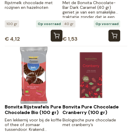
gr)
Rijstmelk chocolade met
Met de Bonvita Chocolate-
rozijnen en hazelnoten
Bar Dark Caramel (40 gr)
geniet je van een smakelijke
traktatie zonder dat je een
ongezond tussendoortje
100 gr
Op voorraad
40 gr
Op voorraad
kiest.
€
4,12
€
1,53
Bonvita Rijstwafels Pure
Bonvita Pure Chocolade
Chocolade Bio (100 gr)
Cranberry (100 gr)
Een lekkernij voor bij de koffie
Biologische pure chocolade
of thee of zomaar
met cranberry’s
tussendoor. Krakend…