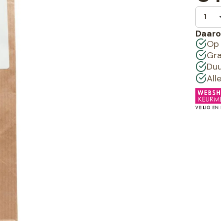
Daaro
Op 
Gra
Duu
All