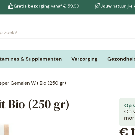
Gratis bezorging
vanaf € 59,99
Jouw
natuurlijke
itamines & Supplementen
Verzorging
Gezondheid
Peper Gemalen Wit Bio (250 gr)
t Bio (250 gr)
Op 
Op w
morg
€
1