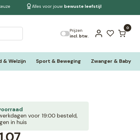
 keuze
Alles voor jouw
bewuste leefstijl
Bekijk alle resultaten
0
Prijzen
incl. btw.
 & Welzijn
Sport & Beweging
Zwanger & Baby
voorraad
erkdagen voor 19:00 besteld,
en in huis
1,07