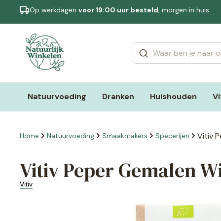
Op werkdagen
voor 19:00 uur besteld
, morgen in huis
Categorieën
Merken
Natuurvoeding
Dranken
Huishouden
V
Vitiv 
Home
Natuurvoeding
Smaakmakers
Specerijen
Vitiv Peper Gemalen Wi
Vitiv