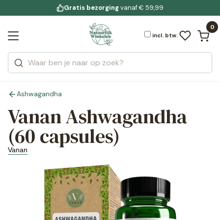
Gratis bezorging
voor 19:00 uur besteld
Jouw
bewuste leefstijl
vanaf € 59,99
Bekijk alle resultaten
Zoeken
0
Categorieën
Merken
incl. btw.
Ashwagandha
Vanan Ashwagandha
(60 capsules)
Vanan