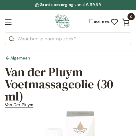
Gratis bezorging
voor 19:00 uur besteld
Jouw
bewuste leefstijl
vanaf € 59,99
Bekijk alle resultaten
Zoeken
0
Categorieën
Merken
incl. btw.
Algemeen
Van der Pluym
Voetmassageolie (30
ml)
Van Der Pluym