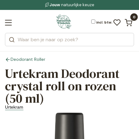
Gratis bezorging
voor 19:00 uur besteld
Jouw
natuurlijke keuze
bewuste leefstijl
Bekijk alle resultaten
Zoeken
0
Categorieën
Merken
incl. btw.
Deodorant Roller
Urtekram Deodorant
crystal roll on rozen
(50 ml)
Urtekram