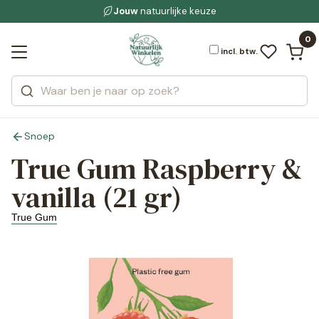
Gratis bezorging
voor 19:00 uur besteld
Jouw
natuurlijke keuze
bewuste leefstijl
Bekijk alle resultaten
Zoeken
0
Categorieën
Merken
incl. btw.
Snoep
True Gum Raspberry &
vanilla (21 gr)
True Gum