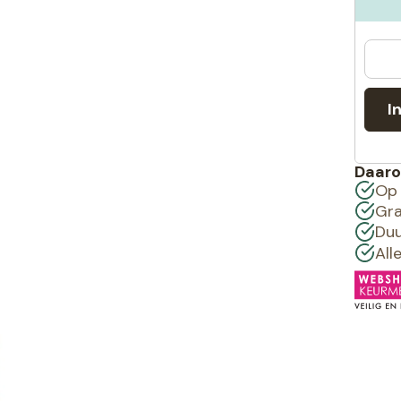
I
Daaro
Op 
Gra
Duu
All