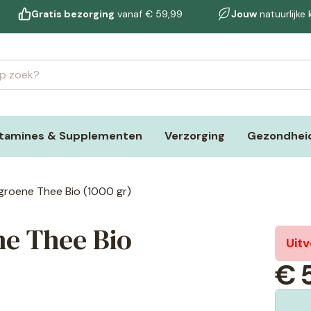
Gratis bezorging
vanaf € 59,99
Jouw
natuurlijke
itamines & Supplementen
Verzorging
Gezondheid
roene Thee Bio (1000 gr)
e Thee Bio
Uit
€
5