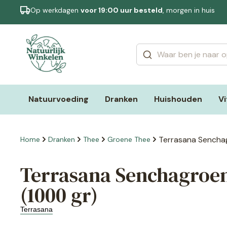
Op werkdagen
voor 19:00 uur besteld
, morgen in huis
Categorieën
Merken
Natuurvoeding
Dranken
Huishouden
V
Terrasana Senchag
Home
Dranken
Thee
Groene Thee
Terrasana Senchagroen
(1000 gr)
Terrasana