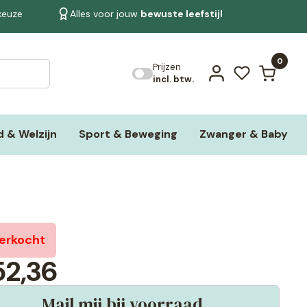
 keuze
Alles voor jouw
bewuste leefstijl
Bekijk alle resultaten
0
Prijzen
incl. btw.
 & Welzijn
Sport & Beweging
Zwanger & Baby
verkocht
2,36
Mail mij bij voorraad