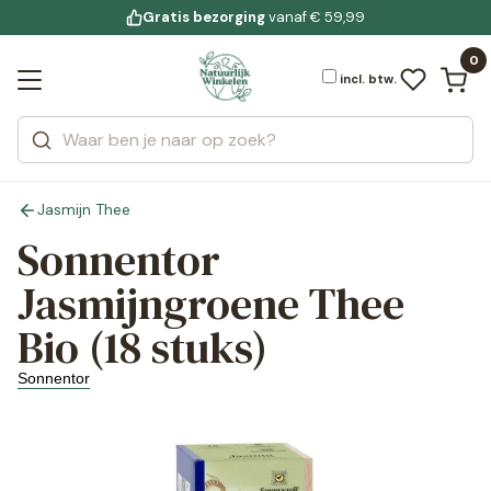
Gratis bezorging
voor 19:00 uur besteld
Jouw
bewuste leefstijl
vanaf € 59,99
Bekijk alle resultaten
Zoeken
0
Categorieën
Merken
incl. btw.
Jasmijn Thee
Sonnentor
Jasmijngroene Thee
Bio (18 stuks)
Sonnentor