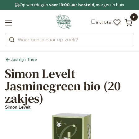
Op werkdagen
Gratis bezorging
voor 19:00 uur besteld
Jouw
bewuste leefstijl
, morgen in huis
Bekijk alle resultaten
Zoeken
0
Categorieën
Merken
incl. btw.
Jasmijn Thee
Simon Levelt
Jasminegreen bio (20
zakjes)
Simon Levelt