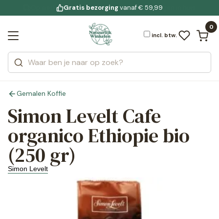
Gratis bezorging
voor 19:00 uur besteld
Jouw
bewuste leefstijl
vanaf € 59,99
Bekijk alle resultaten
Zoeken
0
Categorieën
Merken
incl. btw.
Gemalen Koffie
Simon Levelt Cafe
organico Ethiopie bio
(250 gr)
Simon Levelt