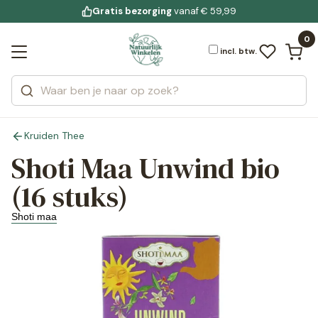
Gratis bezorging
voor 19:00 uur besteld
Jouw
bewuste leefstijl
vanaf € 59,99
Bekijk alle resultaten
Zoeken
0
Categorieën
Merken
incl. btw.
Kruiden Thee
Shoti Maa Unwind bio
(16 stuks)
Shoti maa