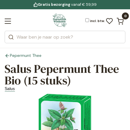
Gratis bezorging
voor 19:00 uur besteld
Jouw
bewuste leefstijl
vanaf € 59,99
Bekijk alle resultaten
Zoeken
0
Categorieën
Merken
incl. btw.
Pepermunt Thee
Salus Pepermunt Thee
Bio (15 stuks)
Salus